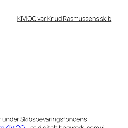
KIVIOQ var Knud Rasmussens skib
er under Skibsbevaringsfondens
om KIVIOQ
– et digitalt bogværk, som vi