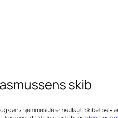
Rasmussens skib
g dens hjemmeside er nedlagt. Skibet selv 
t i Egernsund. Vi henviser til bogen
Historien 