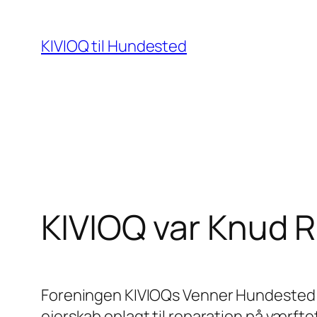
Spring
til
KIVIOQ til Hundested
indhold
KIVIOQ var Knud 
Foreningen KIVIOQs Venner Hundested o
ejerskab oplagt til reparation på værfte